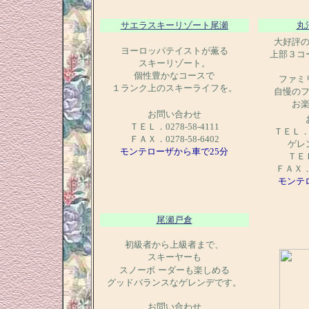
サエラスキーリゾート尾瀬
丸
大好評
ヨーロッパテイストが薫る
上部３コ
スキーリゾート。
個性豊かなコースで
ファミ
１ランク上のスキーライフを。
自慢のフ
お
お問い合わせ
ＴＥＬ．0278-58-4111
ＴＥＬ．0
ＦＡＸ．0278-58-6402
ゲレ
モンテローザから車で25分
ＴＥＬ
ＦＡＸ．0
モンテ
尾瀬戸倉
初級者から上級者まで、
スキーヤーも
スノーボ
ーダーも楽しめる
グッドバランスなゲレンデです。
お問い合わせ