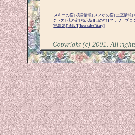
[スキーの宿]
[積雪情報]
[スノボの宿]
[空室情報]
[
クセス]
[花の宿]
[掲示板]
[山の宿]
[フラワープロ
[熟農塾]
[通販]
[HanasakuDiary
]
Copyright (c) 2001. All