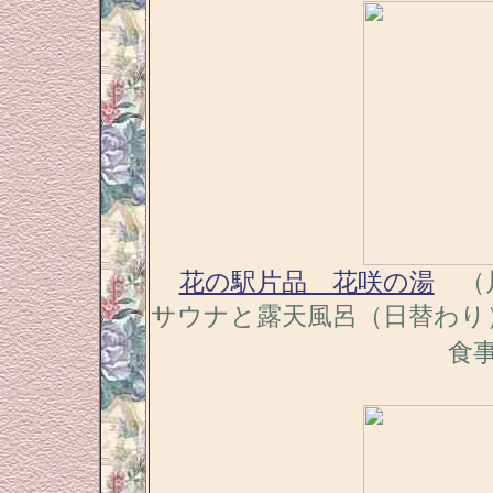
花の駅片品 花咲の湯
（片
サウナと露天風呂（日替わり
食