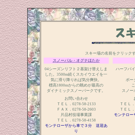
スキー場の名前をクリック
スノーパル・オグナほたか
04シーズンリフト２基架け替えしま
ハーフパ
した。3500m続くスカイウエイを一
気に滑り降りれば気分爽快。
ボー
標高1800mからの眺めが最高の
ダイナミックスノーパークです。
スノー
お問い合わせ
ＴＥＬ．0278-58-2133
ＴＥＬ．0
ＦＡＸ．0278-58-2603
ＴＥＬ．0
片品村役場事業課
モンテロー
ＴＥＬ．0278-58-4158
モンテローザから車で３分 送迎あ
り