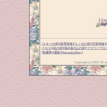
[スキーの宿]
[積雪情報]
[スノボの宿]
[空室情報]
[
クセス]
[花の宿]
[掲示板]
[山の宿]
[フラワープロ
[熟農塾]
[通販]
[HanasakuDiary
]
Copyright (c) 2001 A