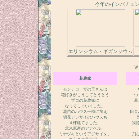
今年のインパチェ
エリンジウム・ギガンジウム
Ｗ
花農家
モンテローザの母さんは
花好きがこうじてとうとう
つ
プロの花農家に
暮
なってしまいました。
花苗のハウス一棟に加え
田舎
切花アジサイのハウスも
４棟建てました。
実
北米原産のアナベル、
ミナヅキというアジサイを、
飛