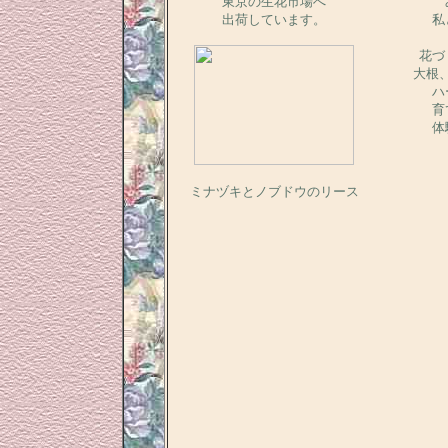
東京の生花市場へ
出荷しています。
私
花づ
大根
ハ
育
体
ミナヅキとノブドウのリース