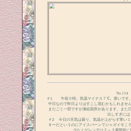
No.11
#１ 午前０時。気温マイナス７℃。寒いです
中日なので昨日よりはすこし混むかもしれませ
まだごく一部ですが凍結箇所があります。また
出しすぎには
#２ 今日の天気は曇り、気温が上がらず寒い
キーだというのにアイスバーンでジャガイモこ
少なくゲレンデは２～３週間前に