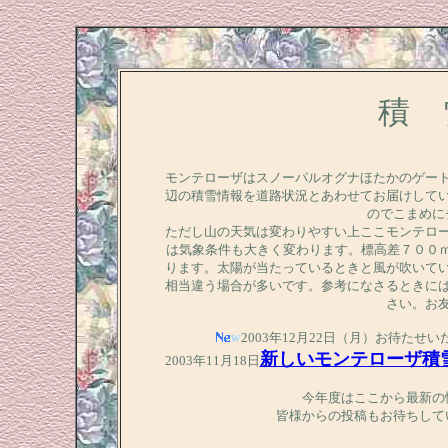
積 
モンテローザはスノーパルオグナほたかのゲー
辺の積雪情報を道路状況とあわせてお届けして
のでこまめに
ただし山の天気は変わりやすい上ここモンテロ
は気象条件も大きく変わります。標高差７００
ります。太陽が当たっているときと風が吹いて
相当違う場合が多いです。参考になさるときに
さい。お
2003年12月22日（月）お待た
新しいモンテローザ積
2003年11月18日
今年度はここから最新の
皆様からの投稿もお待ちして