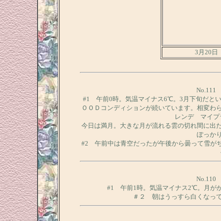
3月20
No.11
#1 午前0時。気温マイナス6℃。3月下旬だと
ＯＯＤコンディションが続いています。相変わ
レンデ マイプ
今日は満月。大きな月が流れる雲の切れ間に出
ぽっか
#2 午前中は青空だったが午後から曇って雪が
No.11
#1 午前1時。気温マイナス2℃。月
＃２ 朝はうっすら白くなっ