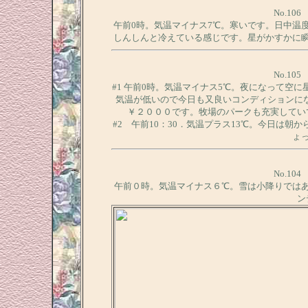
No.10
午前0時。気温マイナス7℃。寒いです。日中温
しんしんと冷えている感じです。星がかすかに瞬
No.10
#1 午前0時。気温マイナス5℃。夜になって空
気温が低いので今日も又良いコンディションに
￥２０００です。牧場のパークも充実してい
#2 午前10：30．気温プラス13℃。今日は
ょ
No.10
午前０時。気温マイナス６℃。雪は小降りでは
ン