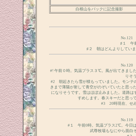
白根山をバックに記念撮影
No.12
♯１ 午
♯２ 朝はどんよりしてい
No.12
#! 午前０時。気温プラス３℃。風が出てきま
りそ
#2 朝起きたら雪が積もっていました。モンテの
きまで薄陽が射して青空がのぞいていたと思っ
になりそうです。雪はほぼ止みました。道路はす
すめします。春スキーだと思っ
#3 20時現在、
No.11
#１ 午前0時。気温プラス2℃。今日
武尊牧場もなにやら面白