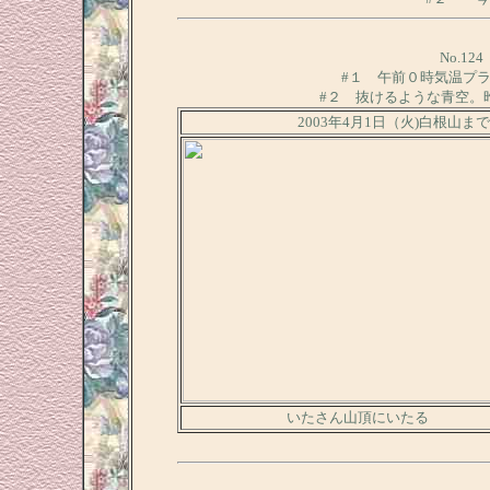
No.1
#１ 午前０時気温プ
#２ 抜けるような青空。
2003年4月1日（火)白根
いたさん山頂にいたる