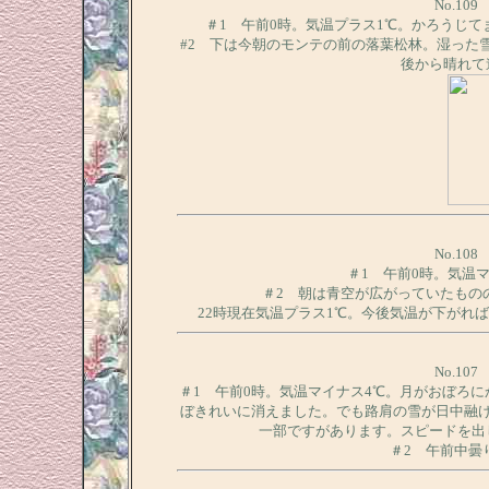
No.10
＃1 午前0時。気温プラス1℃。かろうじ
#2 下は今朝のモンテの前の落葉松林。湿った
後から晴れて
No.10
＃1 午前0時。気温
＃2 朝は青空が広がっていたもの
22時現在気温プラス1℃。今後気温が下がれ
No.10
＃1 午前0時。気温マイナス4℃。月がおぼろに
ぼきれいに消えました。でも路肩の雪が日中融
一部ですがあります。スピードを出
＃2 午前中曇