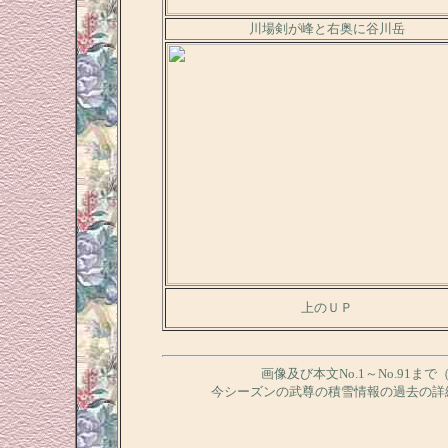
川場剣が峰と右奥に谷川岳
上のＵＰ
画像及び本文No.1～No.91ま
今シーズンの武尊の積雪情報の過去の詳