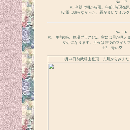
No.11
#1 今朝は朝から雨。午前8時現在
#2 雷は鳴らなかった。霧がまいてミル
No.11
#1 午前0時。気温プラス1℃。空には星が見
やかになります。月火は最後のマイリ
＃2 青い空 
3月24日前武尊山登頂 九州からみえ