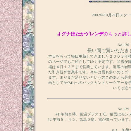
2002年10月21日スタ
オグナほたかゲレンデ
のもっと詳
No.1
長い間ご覧いただき
本日をもって毎日更新してきました２００３年
のページでもご紹介してゆく予定です。又雪が
場は４月１３日まで営業しています。近隣の岩
だ引き続き営業中です。今年は雪も多いのでゴ
ます。まだまだ足りないという方このあとも是
画として至仏山へのバックカントリーツアーを
いては近
No.1
#1 午前０時。気温プラス１℃。積雪はモ
#2 午前８：４５。気温０度。雪が降っていま
#３ 午後