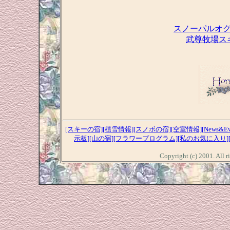
スノーパルオ
武尊牧場ス
[スキーの宿]
[積雪情報]
[スノボの宿]
[空室情報]
[News&Ev
示板]
[山の宿]
[フラワープログラム]
[私のお気に入り]
Copyright (c) 2001. 