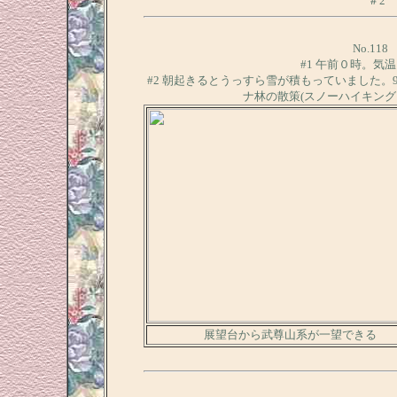
＃2
No.11
#1 午前０時。気
#2 朝起きるとうっすら雪が積もっていました
ナ林の散策(スノーハイキン
展望台から武尊山系が一望できる