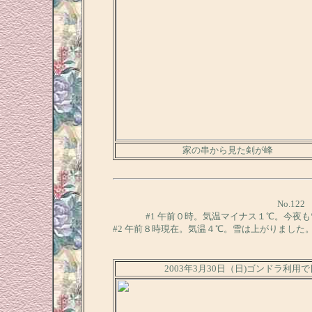
家の串から見た剣が峰
No.12
#1 午前０時。気温マイナス１℃。今夜
#2 午前８時現在。気温４℃。雪は上がりました
2003年3月30日（日)ゴンドラ利