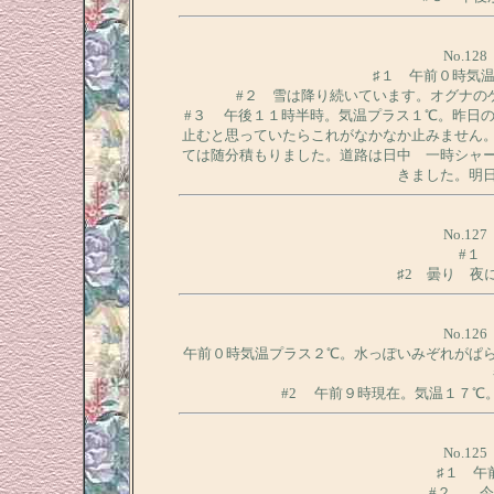
No.1
♯１ 午前０時気
#２ 雪は降り続いています。オグナの
#３ 午後１１時半時。気温プラス１℃。昨日
止むと思っていたらこれがなかなか止みません
ては随分積もりました。道路は日中 一時シャ
きました。明
No.1
#１
♯2 曇り 夜
No.1
午前０時気温プラス２℃。水っぽいみぞれがぱ
#2 午前９時現在。気温１７℃
No.1
♯１ 午
#２ 今