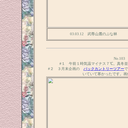
03.03.12 武尊山麓のぶな林
No.10
#１ 午前１時気温マイナス７℃。真冬
#２ ３月末企画の
バックカントリーツアー
で
いていて寒かったです。画