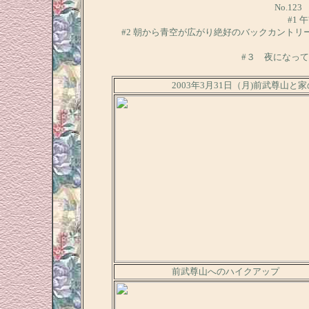
No.12
#1
#2 朝から青空が広がり絶好のバックカント
#３ 夜になっ
2003年3月31日（月)前武尊山
前武尊山へのハイクアップ