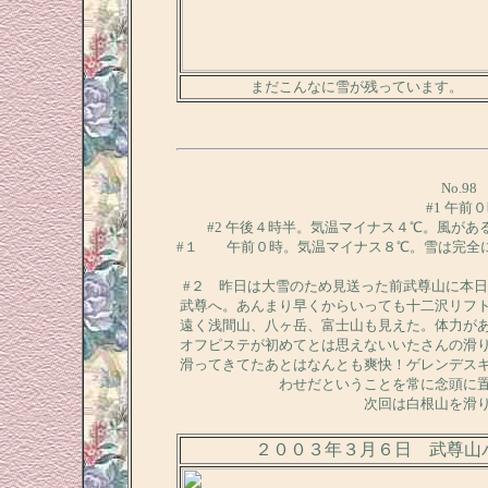
まだこんなに雪が残っています。
No.9
#1 午
#2 午後４時半。気温マイナス４℃。風が
#１ 午前０時。気温マイナス８℃。雪は完全
#２ 昨日は大雪のため見送った前武尊山に本
武尊へ。あんまり早くからいっても十二沢リフ
遠く浅間山、八ヶ岳、富士山も見えた。体力が
オフピステが初めてとは思えないいたさんの滑
滑ってきてたあとはなんとも爽快！ゲレンデス
わせだということを常に念頭に
次回は白根山を滑
２００３年３月６日 武尊山