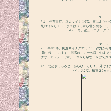
No.11
#１ 午前０時。気温マイナス6℃。雪はようや
別れ道からモンテまではうっすら雪が積もって
#２ 青い空とパウダースノ
No.11
#1 午前0時。気温マイナス3℃。18日夕方か
降り続いています。積雪はモンテの庭でおよそ
ナサービスデイです。これから早朝にかけて路
#2 朝起きてみると あらびっくり！。外はま
マイナス2℃。積雪２0ｃｍ