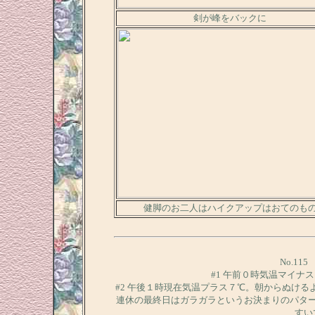
剣が峰をバックに
健脚のお二人はハイクアップはおてのも
No.11
#1 午前０時気温マイナ
#2 午後１時現在気温プラス７℃。朝からぬけ
連休の最終日はガラガラというお決まりのパタ
すい