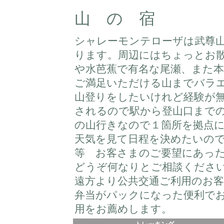
山 の 宿
シャレーモンテローザは武尊
ります。周辺にはちょっとお
や水芭蕉で有名な尾瀬、また
ご満足いただける山までバラ
山登りをしたいけれど経験が
されるので駅から登山口まで
の山行きなので１箇所を拠点
天気を見て日程を決めたいの
等 お客さまのご要望にあっ
どうぞ何なりとご相談くださ
遠方より公共交通ご利用のお
弁当がパックになった便利で
用をお薦めします。