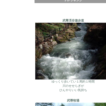
トレッキング
武尊渓谷遊歩道
ゆっくり歩いてい１周約
１時間
川のせせらぎが
ひんやりいい気持ち
武尊牧場