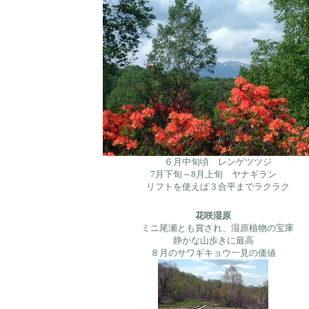
６月中旬頃 レンゲツツジ
7月下旬～8月上旬 ヤナギラン
リフトを使えば３合平までラクラク
花咲湿原
ミニ尾瀬とも賞され、湿原植物の宝庫
静かな山歩きに最高
８月のサワギキョウ一見の価値